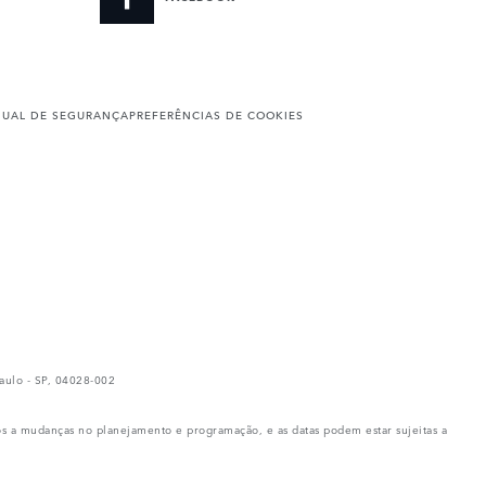
UAL DE SEGURANÇA
PREFERÊNCIAS DE COOKIES
ulo - SP, 04028-002
os a mudanças no planejamento e programação, e as datas podem estar sujeitas a