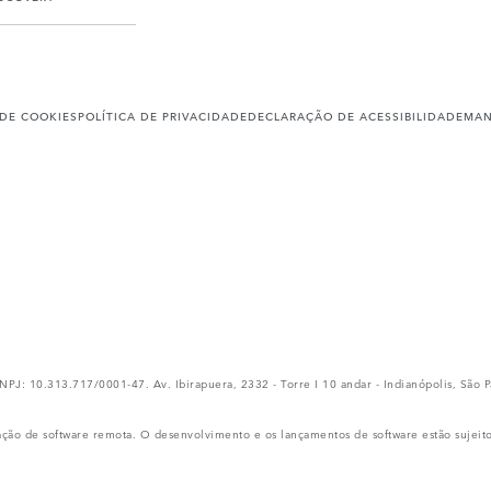
 DE COOKIES
POLÍTICA DE PRIVACIDADE
DECLARAÇÃO DE ACESSIBILIDADE
MAN
.313.717/0001-47. Av. Ibirapuera, 2332 - Torre I 10 andar - Indianópolis, São Pa
ação de software remota. O desenvolvimento e os lançamentos de software estão sujeit