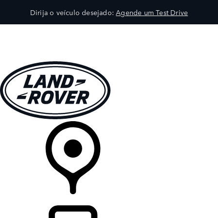
Dirija o veículo desejado:
Agende um Test Drive
VEÍCULOS
EXPLORAR
PROPRIETÁRIOS
COMPRA
CONCESSIONÁRIA