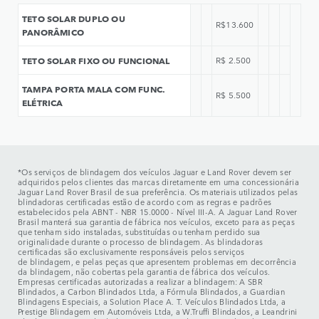
TETO SOLAR DUPLO OU
R$13.600
PANORÂMICO
TETO SOLAR FIXO OU FUNCIONAL
R$ 2.500
TAMPA PORTA MALA COM FUNC.
R$ 5.500
ELÉTRICA
*Os serviços de blindagem dos veículos Jaguar e Land Rover devem ser
adquiridos pelos clientes das marcas diretamente em uma concessionária
Jaguar Land Rover Brasil de sua preferência. Os materiais utilizados pelas
blindadoras certificadas estão de acordo com as regras e padrões
estabelecidos pela ABNT - NBR 15.0000 - Nível III-A. A Jaguar Land Rover
Brasil manterá sua garantia de fábrica nos veículos, exceto para as peças
que tenham sido instaladas, substituídas ou tenham perdido sua
originalidade durante o processo de blindagem. As blindadoras
certificadas são exclusivamente responsáveis pelos serviços
de blindagem, e pelas peças que apresentem problemas em decorrência
da blindagem, não cobertas pela garantia de fábrica dos veículos.
Empresas certificadas autorizadas a realizar a blindagem: A SBR
Blindados, a Carbon Blindados Ltda, a Fórmula Blindados, a Guardian
Blindagens Especiais, a Solution Place A. T. Veículos Blindados Ltda, a
Prestige Blindagem em Automóveis Ltda, a W.Truffi Blindados, a Leandrini