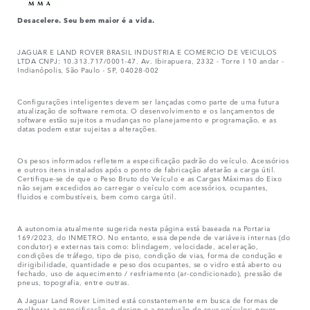
Desacelere. Seu bem maior é a vida.
JAGUAR E LAND ROVER BRASIL INDUSTRIA E COMERCIO DE VEICULOS
LTDA CNPJ: 10.313.717/0001-47. Av. Ibirapuera, 2332 - Torre I 10 andar -
Indianópolis, São Paulo - SP, 04028-002
Configurações inteligentes devem ser lançadas como parte de uma futura
atualização de software remota. O desenvolvimento e os lançamentos de
software estão sujeitos a mudanças no planejamento e programação, e as
datas podem estar sujeitas a alterações.
Os pesos informados refletem a especificação padrão do veículo. Acessórios
e outros itens instalados após o ponto de fabricação afetarão a carga útil.
Certifique-se de que o Peso Bruto do Veículo e as Cargas Máximas do Eixo
não sejam excedidos ao carregar o veículo com acessórios, ocupantes,
fluidos e combustíveis, bem como carga útil.
A autonomia atualmente sugerida nesta página está baseada na Portaria
169/2023, do INMETRO. No entanto, essa depende de variáveis internas (do
condutor) e externas tais como: blindagem, velocidade, aceleração,
condições de tráfego, tipo de piso, condição de vias, forma de condução e
dirigibilidade, quantidade e peso dos ocupantes, se o vidro está aberto ou
fechado, uso de aquecimento / resfriamento (ar-condicionado), pressão de
pneus, topografia, entre outras.
A Jaguar Land Rover Limited está constantemente em busca de formas de
melhorar a especificação, o design e a produção de seus veículos; novos