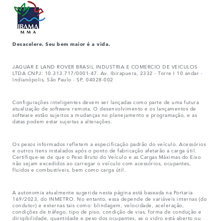
Desacelere. Seu bem maior é a vida.
JAGUAR E LAND ROVER BRASIL INDUSTRIA E COMERCIO DE VEICULOS
LTDA CNPJ: 10.313.717/0001-47. Av. Ibirapuera, 2332 - Torre I 10 andar -
Indianópolis, São Paulo - SP, 04028-002
Configurações inteligentes devem ser lançadas como parte de uma futura
atualização de software remota. O desenvolvimento e os lançamentos de
software estão sujeitos a mudanças no planejamento e programação, e as
datas podem estar sujeitas a alterações.
Os pesos informados refletem a especificação padrão do veículo. Acessórios
e outros itens instalados após o ponto de fabricação afetarão a carga útil.
Certifique-se de que o Peso Bruto do Veículo e as Cargas Máximas do Eixo
não sejam excedidos ao carregar o veículo com acessórios, ocupantes,
fluidos e combustíveis, bem como carga útil.
A autonomia atualmente sugerida nesta página está baseada na Portaria
169/2023, do INMETRO. No entanto, essa depende de variáveis internas (do
condutor) e externas tais como: blindagem, velocidade, aceleração,
condições de tráfego, tipo de piso, condição de vias, forma de condução e
dirigibilidade, quantidade e peso dos ocupantes, se o vidro está aberto ou