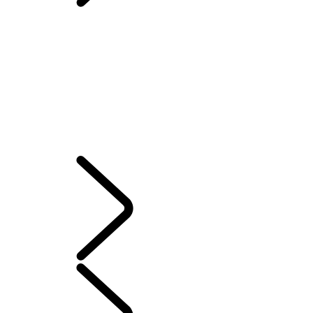
BIBLIOTECA DOS PROPRIETÁRIOS
Contact Us
NOSSA LINHA DE SUVs HÍBRIDOS, A GASOLINA OU A DIESEL
ÓLEO CASTROL
GUIAS E MANUAIS
HISTÓRICO DE SERVIÇOS ONLINE
GARANTIA
RECALL
LAND ROVER ASSISTANCE
COMPROMISSO DE REVISÕES
SISTEMA DE INFOENTRETENIMENTO