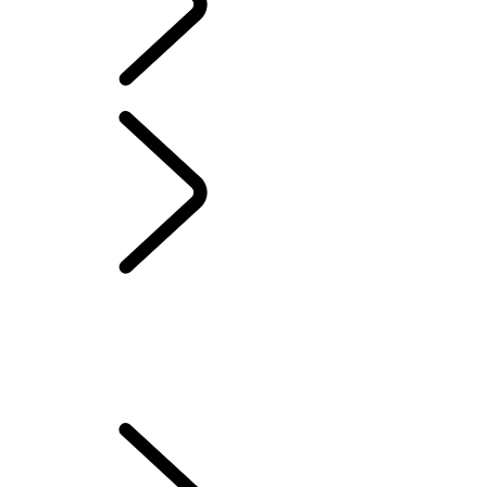
Portuguese
PROPRIEDADE DE VEÍCULO ELÉTRICO
...
COMO CARREGAR
SEU HÍBRIDO ELÉTRICO
VISÃO GERAL
CONFIGURE O SEU VEÍCULO
COMO CARREGAR SEU HÍBRIDO ELÉTRICO
MODOS DE CONDUÇÃO DE UM VEÍCULO HÍBRIDO ELÉTRICO
PLUG-IN (PHEV)
MAXIMIZE A VIDA ÚTIL DA SUA BATERIA