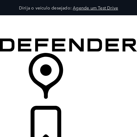
Dirija o veículo desejado:
Agende um Test Drive
VEÍCULOS
EXPLORAR
PROPRIETÁRIOS
COMPRA
CONCESSIONÁRIA