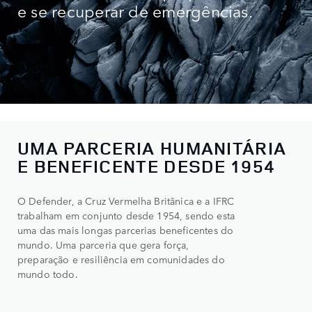
e se recuperar de emergências.
UMA PARCERIA HUMANITÁRIA
0
E BENEFICENTE DESDE 1954
1
O Defender, a Cruz Vermelha Britânica e a IFRC
trabalham em conjunto desde 1954, sendo esta
2
uma das mais longas parcerias beneficentes do
3
mundo. Uma parceria que gera força,
preparação e resiliência em comunidades do
4
mundo todo.