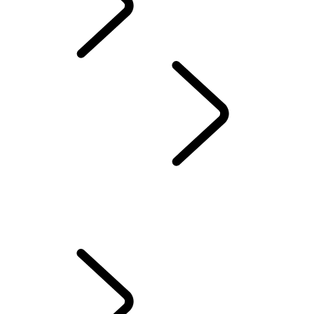
DEFENDER WORLD
CRUZ VERMELHA
...
VISÃO GERAL
VISÃO GERAL
O DEFENDER DA RAINHA
A AJUDA HUMANITÁRIA EM AÇÃO
TESTADO POR ESPECIALISTAS DA CRUZ VERMELHA
70.º ANIVERSÁRIO