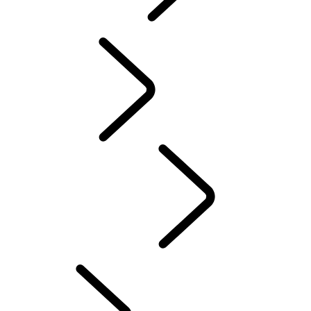
PROPÓSITO
...
CRUZ
VERMELHA
Tusk
CRUZ VERMELHA
Defender Trophy