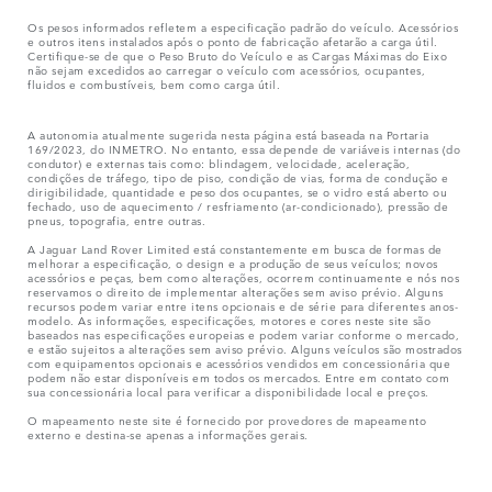
Os pesos informados refletem a especificação padrão do veículo. Acessórios
e outros itens instalados após o ponto de fabricação afetarão a carga útil.
Certifique-se de que o Peso Bruto do Veículo e as Cargas Máximas do Eixo
não sejam excedidos ao carregar o veículo com acessórios, ocupantes,
fluidos e combustíveis, bem como carga útil.
A autonomia atualmente sugerida nesta página está baseada na Portaria
169/2023, do INMETRO. No entanto, essa depende de variáveis internas (do
condutor) e externas tais como: blindagem, velocidade, aceleração,
condições de tráfego, tipo de piso, condição de vias, forma de condução e
dirigibilidade, quantidade e peso dos ocupantes, se o vidro está aberto ou
fechado, uso de aquecimento / resfriamento (ar-condicionado), pressão de
pneus, topografia, entre outras.
A Jaguar Land Rover Limited está constantemente em busca de formas de
melhorar a especificação, o design e a produção de seus veículos; novos
acessórios e peças, bem como alterações, ocorrem continuamente e nós nos
reservamos o direito de implementar alterações sem aviso prévio. Alguns
recursos podem variar entre itens opcionais e de série para diferentes anos-
modelo. As informações, especificações, motores e cores neste site são
baseados nas especificações europeias e podem variar conforme o mercado,
e estão sujeitos a alterações sem aviso prévio. Alguns veículos são mostrados
com equipamentos opcionais e acessórios vendidos em concessionária que
podem não estar disponíveis em todos os mercados. Entre em contato com
sua concessionária local para verificar a disponibilidade local e preços.
O mapeamento neste site é fornecido por provedores de mapeamento
externo e destina-se apenas a informações gerais.