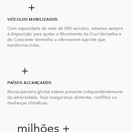
5
0
0
0
500+
+
1
VEÍCULOS MOBILIZADOS
2
Com capacidade de mais de 500 veículos, estamos sempre
à disposição para ajudar o Movimento da Cruz Vermelha e
3
do Crescente Vermelho a oferecerem suporte que
transforma vidas.
4
5
0
50+
+
PAÍSES ALCANÇADOS
0
Nossa parceria global esteve presente independentemente
0
da adversidade. Seja insegurança alimentar, conflitos ou
1
mudanças climáticas.
1
2
2
3
2 milhões +
m
i
l
h
õ
e
s
+