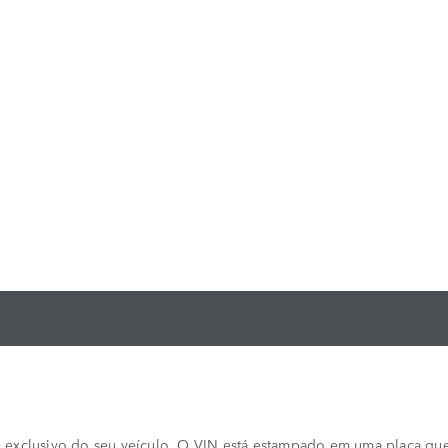
 exclusivo do seu veículo. O VIN está estampado em uma placa que