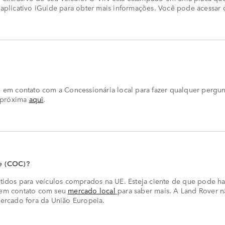
o aplicativo iGuide para obter mais informações. Você pode acessar 
em contato com a Concessionária local para fazer qualquer pergun
s próxima
aqui
.
e (COC)?
idos para veículos comprados na UE. Esteja ciente de que pode ha
e em contato com seu
mercado local
para saber mais. A Land Rover 
ercado fora da União Europeia.