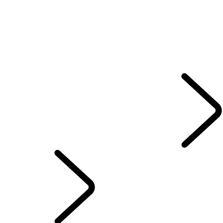
NOSSA LINHA DE SUVs HÍBRIDOS, A GASOLINA OU A DIESEL
ÓLEO CASTROL
GUIAS E MANUAIS
HISTÓRICO DE SERVIÇOS ONLINE
GARANTIA
RECALL
LAND ROVER ASSISTANCE
COMPROMISSO DE REVISÕES
SISTEMA DE INFOENTRETENIMENTO
Portuguese