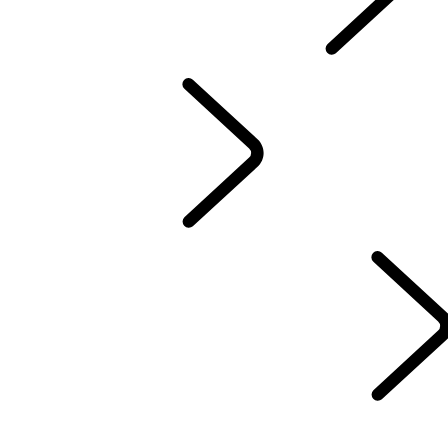
ATUALIZAÇÕES DE SOFTWARE
ACESSÓRIOS
SERVIÇOS
MANUTENÇÃO
PROPRIEDADE DE VEÍCULO ELÉTRICO
BIBLIOTECA DOS PROPRIETÁRIOS
Contact Us