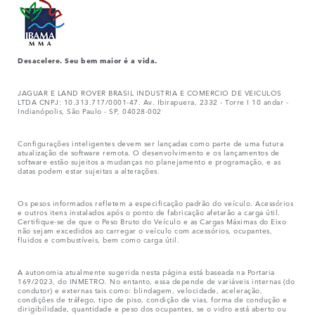
Desacelere. Seu bem maior é a vida.
JAGUAR E LAND ROVER BRASIL INDUSTRIA E COMERCIO DE VEICULOS
LTDA CNPJ: 10.313.717/0001-47. Av. Ibirapuera, 2332 - Torre I 10 andar -
Indianópolis, São Paulo - SP, 04028-002
Configurações inteligentes devem ser lançadas como parte de uma futura
atualização de software remota. O desenvolvimento e os lançamentos de
software estão sujeitos a mudanças no planejamento e programação, e as
datas podem estar sujeitas a alterações.
Os pesos informados refletem a especificação padrão do veículo. Acessórios
e outros itens instalados após o ponto de fabricação afetarão a carga útil.
Certifique-se de que o Peso Bruto do Veículo e as Cargas Máximas do Eixo
não sejam excedidos ao carregar o veículo com acessórios, ocupantes,
fluidos e combustíveis, bem como carga útil.
A autonomia atualmente sugerida nesta página está baseada na Portaria
169/2023, do INMETRO. No entanto, essa depende de variáveis internas (do
condutor) e externas tais como: blindagem, velocidade, aceleração,
condições de tráfego, tipo de piso, condição de vias, forma de condução e
dirigibilidade, quantidade e peso dos ocupantes, se o vidro está aberto ou