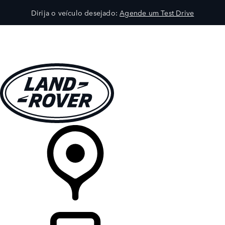
Dirija o veículo desejado:
Agende um Test Drive
VEÍCULOS
EXPLORAR
PROPRIETÁRIOS
COMPRA
CONCESSIONÁRIA