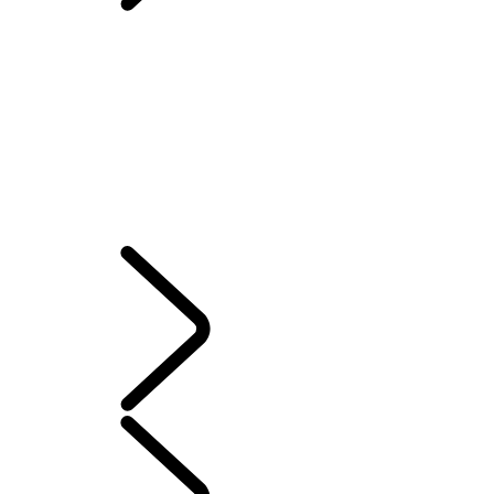
BIBLIOTECA DOS PROPRIETÁRIOS
Contact Us
NOSSA LINHA DE SUVs HÍBRIDOS, A GASOLINA OU A DIESEL
ÓLEO CASTROL
GUIAS E MANUAIS
HISTÓRICO DE SERVIÇOS ONLINE
GARANTIA
RECALL
LAND ROVER ASSISTANCE
COMPROMISSO DE REVISÕES
SISTEMA DE INFOENTRETENIMENTO