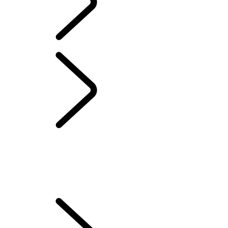
Portuguese
PROPRIEDADE DE VEÍCULO ELÉTRICO
...
CONFIGURE O SEU
VEÍCULO
VISÃO GERAL
CONFIGURE O SEU VEÍCULO
COMO CARREGAR SEU HÍBRIDO ELÉTRICO
MODOS DE CONDUÇÃO DE UM VEÍCULO HÍBRIDO ELÉTRICO
PLUG-IN (PHEV)
MAXIMIZE A VIDA ÚTIL DA SUA BATERIA