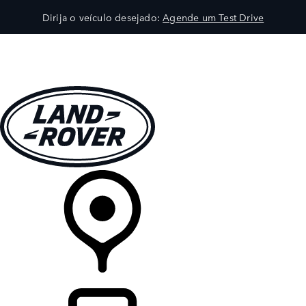
Dirija o veículo desejado:
Agende um Test Drive
VEÍCULOS
EXPLORAR
PROPRIETÁRIOS
COMPRA
CONCESSIONÁRIA