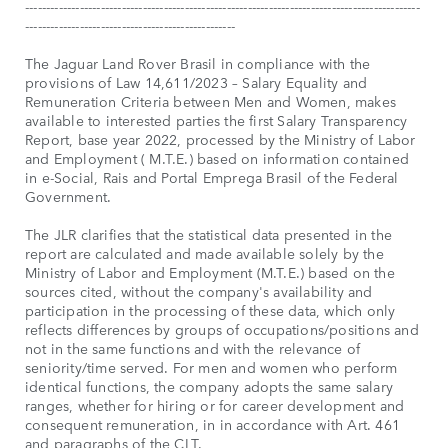
----------------------------------------------------------------------------------------------
--------------------------------------------------
The Jaguar Land Rover Brasil in compliance with the
provisions of Law 14,611/2023 – Salary Equality and
Remuneration Criteria between Men and Women, makes
available to interested parties the first Salary Transparency
Report, base year 2022, processed by the Ministry of Labor
and Employment ( M.T.E.) based on information contained
in e-Social, Rais and Portal Emprega Brasil of the Federal
Government.
The JLR clarifies that the statistical data presented in the
report are calculated and made available solely by the
Ministry of Labor and Employment (M.T.E.) based on the
sources cited, without the company's availability and
participation in the processing of these data, which only
reflects differences by groups of occupations/positions and
not in the same functions and with the relevance of
seniority/time served. For men and women who perform
identical functions, the company adopts the same salary
ranges, whether for hiring or for career development and
consequent remuneration, in in accordance with Art. 461
and paragraphs of the CLT.