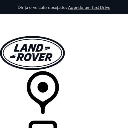
Dirija o veículo desejado:
Agende um Test Drive
VEÍCULOS
EXPLORAR
PROPRIETÁRIOS
COMPRA
CONCESSIONÁRIA