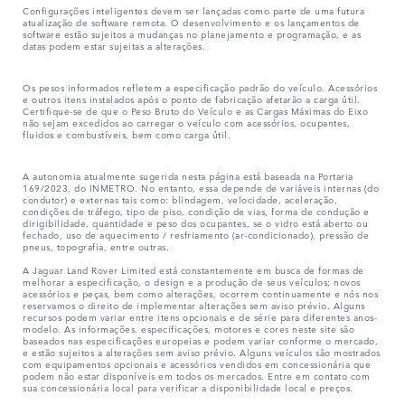
Configurações inteligentes devem ser lançadas como parte de uma futura
atualização de software remota. O desenvolvimento e os lançamentos de
software estão sujeitos a mudanças no planejamento e programação, e as
datas podem estar sujeitas a alterações.
Os pesos informados refletem a especificação padrão do veículo. Acessórios
e outros itens instalados após o ponto de fabricação afetarão a carga útil.
Certifique-se de que o Peso Bruto do Veículo e as Cargas Máximas do Eixo
não sejam excedidos ao carregar o veículo com acessórios, ocupantes,
fluidos e combustíveis, bem como carga útil.
A autonomia atualmente sugerida nesta página está baseada na Portaria
169/2023, do INMETRO. No entanto, essa depende de variáveis internas (do
condutor) e externas tais como: blindagem, velocidade, aceleração,
condições de tráfego, tipo de piso, condição de vias, forma de condução e
dirigibilidade, quantidade e peso dos ocupantes, se o vidro está aberto ou
fechado, uso de aquecimento / resfriamento (ar-condicionado), pressão de
pneus, topografia, entre outras.
A Jaguar Land Rover Limited está constantemente em busca de formas de
melhorar a especificação, o design e a produção de seus veículos; novos
acessórios e peças, bem como alterações, ocorrem continuamente e nós nos
reservamos o direito de implementar alterações sem aviso prévio. Alguns
recursos podem variar entre itens opcionais e de série para diferentes anos-
modelo. As informações, especificações, motores e cores neste site são
baseados nas especificações europeias e podem variar conforme o mercado,
e estão sujeitos a alterações sem aviso prévio. Alguns veículos são mostrados
com equipamentos opcionais e acessórios vendidos em concessionária que
podem não estar disponíveis em todos os mercados. Entre em contato com
sua concessionária local para verificar a disponibilidade local e preços.