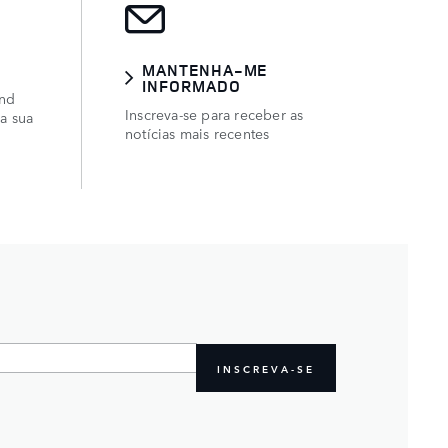
MANTENHA-ME
INFORMADO
and
Inscreva-se para receber as
a sua
notícias mais recentes
INSCREVA-SE