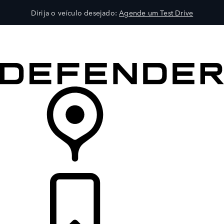
Dirija o veículo desejado:
Agende um Test Drive
VEÍCULOS
EXPLORAR
PROPRIETÁRIOS
COMPRA
CONCESSIONÁRIA