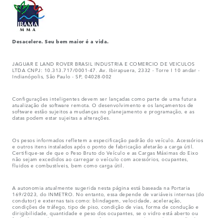
Desacelere. Seu bem maior é a vida.
JAGUAR E LAND ROVER BRASIL INDUSTRIA E COMERCIO DE VEICULOS
LTDA CNPJ: 10.313.717/0001-47. Av. Ibirapuera, 2332 - Torre I 10 andar -
Indianópolis, São Paulo - SP, 04028-002
Configurações inteligentes devem ser lançadas como parte de uma futura
atualização de software remota. O desenvolvimento e os lançamentos de
software estão sujeitos a mudanças no planejamento e programação, e as
datas podem estar sujeitas a alterações.
Os pesos informados refletem a especificação padrão do veículo. Acessórios
e outros itens instalados após o ponto de fabricação afetarão a carga útil.
Certifique-se de que o Peso Bruto do Veículo e as Cargas Máximas do Eixo
não sejam excedidos ao carregar o veículo com acessórios, ocupantes,
fluidos e combustíveis, bem como carga útil.
A autonomia atualmente sugerida nesta página está baseada na Portaria
169/2023, do INMETRO. No entanto, essa depende de variáveis internas (do
condutor) e externas tais como: blindagem, velocidade, aceleração,
condições de tráfego, tipo de piso, condição de vias, forma de condução e
dirigibilidade, quantidade e peso dos ocupantes, se o vidro está aberto ou