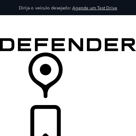
Dirija o veículo desejado:
Agende um Test Drive
VEÍCULOS
EXPLORAR
PROPRIETÁRIOS
COMPRA
CONCESSIONÁRIA