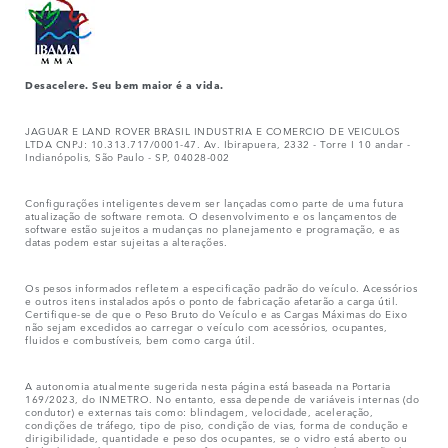
Desacelere. Seu bem maior é a vida.
JAGUAR E LAND ROVER BRASIL INDUSTRIA E COMERCIO DE VEICULOS
LTDA CNPJ: 10.313.717/0001-47. Av. Ibirapuera, 2332 - Torre I 10 andar -
Indianópolis, São Paulo - SP, 04028-002
Configurações inteligentes devem ser lançadas como parte de uma futura
atualização de software remota. O desenvolvimento e os lançamentos de
software estão sujeitos a mudanças no planejamento e programação, e as
datas podem estar sujeitas a alterações.
Os pesos informados refletem a especificação padrão do veículo. Acessórios
e outros itens instalados após o ponto de fabricação afetarão a carga útil.
Certifique-se de que o Peso Bruto do Veículo e as Cargas Máximas do Eixo
não sejam excedidos ao carregar o veículo com acessórios, ocupantes,
fluidos e combustíveis, bem como carga útil.
A autonomia atualmente sugerida nesta página está baseada na Portaria
169/2023, do INMETRO. No entanto, essa depende de variáveis internas (do
condutor) e externas tais como: blindagem, velocidade, aceleração,
condições de tráfego, tipo de piso, condição de vias, forma de condução e
dirigibilidade, quantidade e peso dos ocupantes, se o vidro está aberto ou