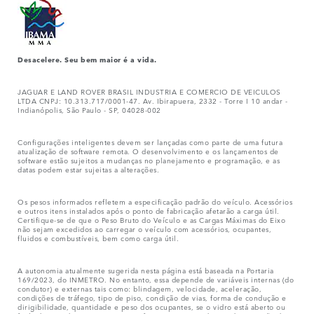
Desacelere. Seu bem maior é a vida.
JAGUAR E LAND ROVER BRASIL INDUSTRIA E COMERCIO DE VEICULOS
LTDA CNPJ: 10.313.717/0001-47. Av. Ibirapuera, 2332 - Torre I 10 andar -
Indianópolis, São Paulo - SP, 04028-002
Configurações inteligentes devem ser lançadas como parte de uma futura
atualização de software remota. O desenvolvimento e os lançamentos de
software estão sujeitos a mudanças no planejamento e programação, e as
datas podem estar sujeitas a alterações.
Os pesos informados refletem a especificação padrão do veículo. Acessórios
e outros itens instalados após o ponto de fabricação afetarão a carga útil.
Certifique-se de que o Peso Bruto do Veículo e as Cargas Máximas do Eixo
não sejam excedidos ao carregar o veículo com acessórios, ocupantes,
fluidos e combustíveis, bem como carga útil.
A autonomia atualmente sugerida nesta página está baseada na Portaria
169/2023, do INMETRO. No entanto, essa depende de variáveis internas (do
condutor) e externas tais como: blindagem, velocidade, aceleração,
condições de tráfego, tipo de piso, condição de vias, forma de condução e
dirigibilidade, quantidade e peso dos ocupantes, se o vidro está aberto ou