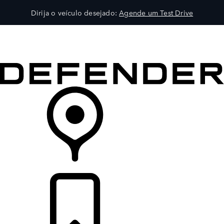
Dirija o veículo desejado:
Agende um Test Drive
VEÍCULOS
EXPLORAR
PROPRIETÁRIOS
COMPRA
CONCESSIONÁRIA