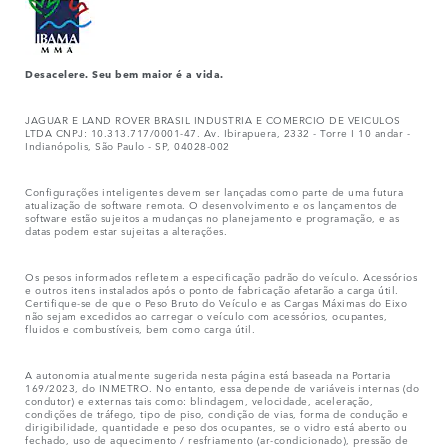
Desacelere. Seu bem maior é a vida.
JAGUAR E LAND ROVER BRASIL INDUSTRIA E COMERCIO DE VEICULOS
LTDA CNPJ: 10.313.717/0001-47. Av. Ibirapuera, 2332 - Torre I 10 andar -
Indianópolis, São Paulo - SP, 04028-002
Configurações inteligentes devem ser lançadas como parte de uma futura
atualização de software remota. O desenvolvimento e os lançamentos de
software estão sujeitos a mudanças no planejamento e programação, e as
datas podem estar sujeitas a alterações.
Os pesos informados refletem a especificação padrão do veículo. Acessórios
e outros itens instalados após o ponto de fabricação afetarão a carga útil.
Certifique-se de que o Peso Bruto do Veículo e as Cargas Máximas do Eixo
não sejam excedidos ao carregar o veículo com acessórios, ocupantes,
fluidos e combustíveis, bem como carga útil.
A autonomia atualmente sugerida nesta página está baseada na Portaria
169/2023, do INMETRO. No entanto, essa depende de variáveis internas (do
condutor) e externas tais como: blindagem, velocidade, aceleração,
condições de tráfego, tipo de piso, condição de vias, forma de condução e
dirigibilidade, quantidade e peso dos ocupantes, se o vidro está aberto ou
fechado, uso de aquecimento / resfriamento (ar-condicionado), pressão de