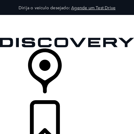
Dirija o veículo desejado:
Agende um Test Drive
VEÍCULOS
EXPLORAR
PROPRIETÁRIOS
COMPRA
CONCESSIONÁRIA