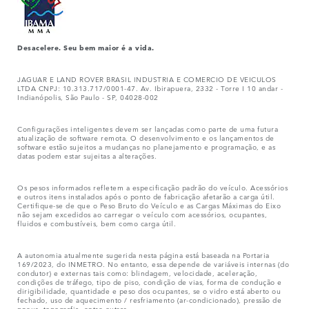
Desacelere. Seu bem maior é a vida.
JAGUAR E LAND ROVER BRASIL INDUSTRIA E COMERCIO DE VEICULOS
LTDA CNPJ: 10.313.717/0001-47. Av. Ibirapuera, 2332 - Torre I 10 andar -
Indianópolis, São Paulo - SP, 04028-002
Configurações inteligentes devem ser lançadas como parte de uma futura
atualização de software remota. O desenvolvimento e os lançamentos de
software estão sujeitos a mudanças no planejamento e programação, e as
datas podem estar sujeitas a alterações.
Os pesos informados refletem a especificação padrão do veículo. Acessórios
e outros itens instalados após o ponto de fabricação afetarão a carga útil.
Certifique-se de que o Peso Bruto do Veículo e as Cargas Máximas do Eixo
não sejam excedidos ao carregar o veículo com acessórios, ocupantes,
fluidos e combustíveis, bem como carga útil.
A autonomia atualmente sugerida nesta página está baseada na Portaria
169/2023, do INMETRO. No entanto, essa depende de variáveis internas (do
condutor) e externas tais como: blindagem, velocidade, aceleração,
condições de tráfego, tipo de piso, condição de vias, forma de condução e
dirigibilidade, quantidade e peso dos ocupantes, se o vidro está aberto ou
fechado, uso de aquecimento / resfriamento (ar-condicionado), pressão de
pneus, topografia, entre outras.