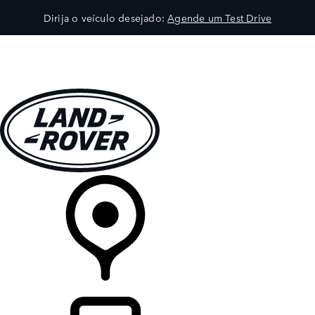
Dirija o veículo desejado:
Agende um Test Drive
VEÍCULOS
EXPLORAR
PROPRIETÁRIOS
COMPRA
CONCESSIONÁRIA