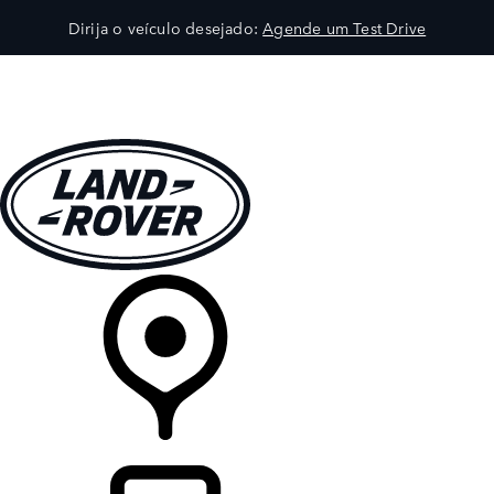
Dirija o veículo desejado:
Agende um Test Drive
VEÍCULOS
EXPLORAR
PROPRIETÁRIOS
COMPRA
CONCESSIONÁRIA