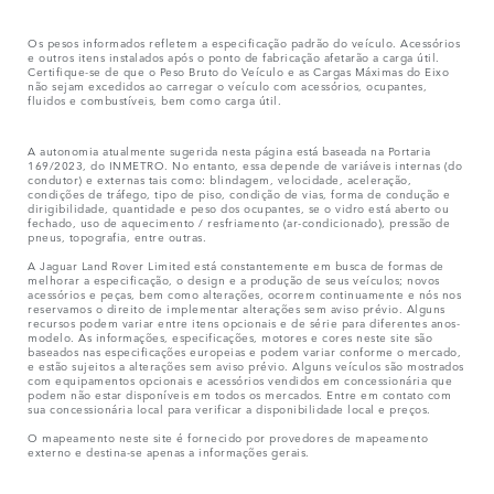
Os pesos informados refletem a especificação padrão do veículo. Acessórios
e outros itens instalados após o ponto de fabricação afetarão a carga útil.
Certifique-se de que o Peso Bruto do Veículo e as Cargas Máximas do Eixo
não sejam excedidos ao carregar o veículo com acessórios, ocupantes,
fluidos e combustíveis, bem como carga útil.
A autonomia atualmente sugerida nesta página está baseada na Portaria
169/2023, do INMETRO. No entanto, essa depende de variáveis internas (do
condutor) e externas tais como: blindagem, velocidade, aceleração,
condições de tráfego, tipo de piso, condição de vias, forma de condução e
dirigibilidade, quantidade e peso dos ocupantes, se o vidro está aberto ou
fechado, uso de aquecimento / resfriamento (ar-condicionado), pressão de
pneus, topografia, entre outras.
A Jaguar Land Rover Limited está constantemente em busca de formas de
melhorar a especificação, o design e a produção de seus veículos; novos
acessórios e peças, bem como alterações, ocorrem continuamente e nós nos
reservamos o direito de implementar alterações sem aviso prévio. Alguns
recursos podem variar entre itens opcionais e de série para diferentes anos-
modelo. As informações, especificações, motores e cores neste site são
baseados nas especificações europeias e podem variar conforme o mercado,
e estão sujeitos a alterações sem aviso prévio. Alguns veículos são mostrados
com equipamentos opcionais e acessórios vendidos em concessionária que
podem não estar disponíveis em todos os mercados. Entre em contato com
sua concessionária local para verificar a disponibilidade local e preços.
O mapeamento neste site é fornecido por provedores de mapeamento
externo e destina-se apenas a informações gerais.