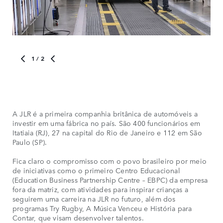
1
/ 2
A JLR é a primeira companhia britânica de automóveis a
A J
investir em uma fábrica no país. São 400 funcionários em
inv
Itatiaia (RJ), 27 na capital do Rio de Janeiro e 112 em São
Ita
Paulo (SP).
Pau
Fica claro o compromisso com o povo brasileiro por meio
Fic
de iniciativas como o primeiro Centro Educacional
de 
(Education Business Partnership Centre – EBPC) da empresa
(Ed
fora da matriz, com atividades para inspirar crianças a
for
seguirem uma carreira na JLR no futuro, além dos
seg
programas Try Rugby, A Música Venceu e História para
pro
Contar, que visam desenvolver talentos.
Con