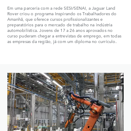
Em uma parceria com a rede SESI/SENAI, a Jaguar Land
Em 
Rover criou o programa Inspirando os Trabalhadores do
Rov
Amanhã, que oferece cursos profissionalizantes e
Ama
preparatórios para o mercado de trabalho na indústria
pre
automobilística. Jovens de 17 a 26 anos aprovados no
aut
curso puderam chegar a entrevistas de emprego, em todas
cur
as empresas da região, já com um diploma no currículo.
as 