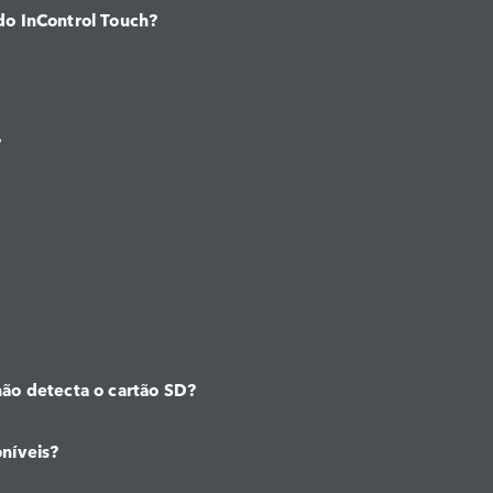
do InControl Touch?
?
ão detecta o cartão SD?
níveis?