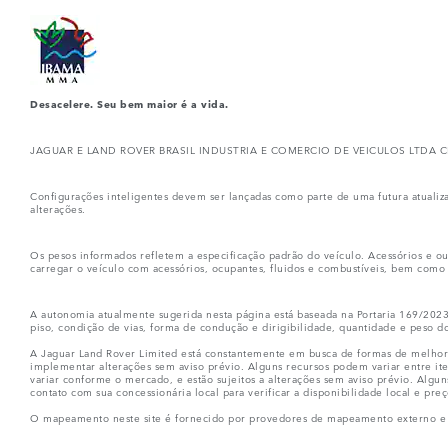
Desacelere. Seu bem maior é a vida.
JAGUAR E LAND ROVER BRASIL INDUSTRIA E COMERCIO DE VEICULOS LTDA CNPJ: 10
Configurações inteligentes devem ser lançadas como parte de uma futura atualiz
alterações.
Os pesos informados refletem a especificação padrão do veículo. Acessórios e out
carregar o veículo com acessórios, ocupantes, fluidos e combustíveis, bem como c
A autonomia atualmente sugerida nesta página está baseada na Portaria 169/2023
piso, condição de vias, forma de condução e dirigibilidade, quantidade e peso do
A Jaguar Land Rover Limited está constantemente em busca de formas de melhora
implementar alterações sem aviso prévio. Alguns recursos podem variar entre ite
variar conforme o mercado, e estão sujeitos a alterações sem aviso prévio. Alg
contato com sua concessionária local para verificar a disponibilidade local e preç
O mapeamento neste site é fornecido por provedores de mapeamento externo e d