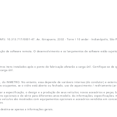
.313.717/0001-47. Av. Ibirapuera, 2332 - Torre I 10 andar - Indianópolis, São Pa
ação de software remota. O desenvolvimento e os lançamentos de software estão sujeit
ros itens instalados após o ponto de fabricação afetarão a carga útil. Certifique-se d
arga útil.
, do INMETRO. No entanto, essa depende de variáveis internas (do condutor) e externas
s ocupantes, se o vidro está aberto ou fechado, uso de aquecimento / resfriamento (ar-
r a especificação, o design e a produção de seus veículos; novos acessórios e peças,
ns opcionais e de série para diferentes anos-modelo. As informações, especificações, 
uns veículos são mostrados com equipamentos opcionais e acessórios vendidos em conc
os.
estina-se apenas a informações gerais.