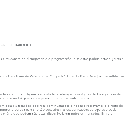
ulo - SP, 04028-002
os a mudanças no planejamento e programação, e as datas podem estar sujeitas a
e que o Peso Bruto do Veículo e as Cargas Máximas do Eixo não sejam excedidos ao
 tais como: blindagem, velocidade, aceleração, condições de tráfego, tipo de
condicionado), pressão de pneus, topografia, entre outras.
 bem como alterações, ocorrem continuamente e nós nos reservamos o direito de
motores e cores neste site são baseados nas especificações europeias e podem
essionária que podem não estar disponíveis em todos os mercados. Entre em