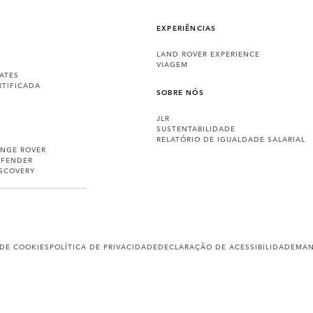
EXPERIÊNCIAS
LAND ROVER EXPERIENCE
VIAGEM
ATES
RTIFICADA
SOBRE NÓS
JLR
SUSTENTABILIDADE
RELATÓRIO DE IGUALDADE SALARIAL
ANGE ROVER
EFENDER
ISCOVERY
 DE COOKIES
POLÍTICA DE PRIVACIDADE
DECLARAÇÃO DE ACESSIBILIDADE
MAN