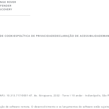
ANGE ROVER
EFENDER
ISCOVERY
 DE COOKIES
POLÍTICA DE PRIVACIDADE
DECLARAÇÃO DE ACESSIBILIDADE
MAN
.313.717/0001-47. Av. Ibirapuera, 2332 - Torre I 10 andar - Indianópolis, São Pa
ação de software remota. O desenvolvimento e os lançamentos de software estão sujeit