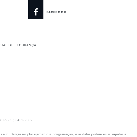
FACEBOOK
UAL DE SEGURANÇA
ulo - SP, 04028-002
os a mudanças no planejamento e programação, e as datas podem estar sujeitas a