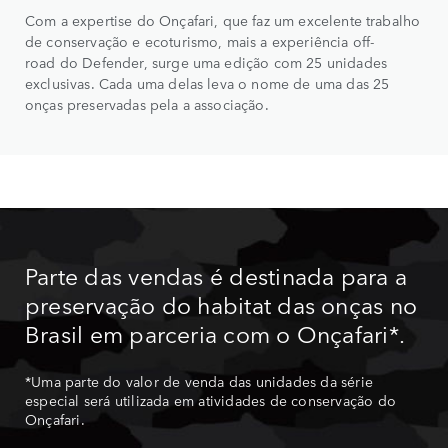
Com a expertise do Onçafari, que faz um excelente trabalho
de conservação e ecoturismo, mais a experiência off-
road do Defender, surge uma edição com 25 unidades
exclusivas. Cada uma delas leva o nome de uma das 25
onças preservadas pela a associação.
Parte das vendas é destinada para a
preservação do habitat das onças no
Brasil em parceria com o Onçafari*.
*Uma parte do valor de venda das unidades da série
especial será utilizada em atividades de conservação do
Onçafari.