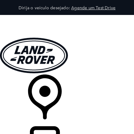
Dirija o veículo desejado:
Agende um Test Drive
VEÍCULOS
EXPLORAR
PROPRIETÁRIOS
COMPRA
CONCESSIONÁRIA