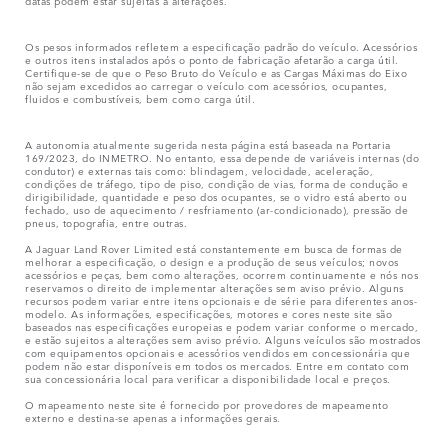
Os pesos informados refletem a especificação padrão do veículo. Acessórios
e outros itens instalados após o ponto de fabricação afetarão a carga útil.
Certifique-se de que o Peso Bruto do Veículo e as Cargas Máximas do Eixo
não sejam excedidos ao carregar o veículo com acessórios, ocupantes,
fluidos e combustíveis, bem como carga útil.
A autonomia atualmente sugerida nesta página está baseada na Portaria
169/2023, do INMETRO. No entanto, essa depende de variáveis internas (do
condutor) e externas tais como: blindagem, velocidade, aceleração,
condições de tráfego, tipo de piso, condição de vias, forma de condução e
dirigibilidade, quantidade e peso dos ocupantes, se o vidro está aberto ou
fechado, uso de aquecimento / resfriamento (ar-condicionado), pressão de
pneus, topografia, entre outras.
A Jaguar Land Rover Limited está constantemente em busca de formas de
melhorar a especificação, o design e a produção de seus veículos; novos
acessórios e peças, bem como alterações, ocorrem continuamente e nós nos
reservamos o direito de implementar alterações sem aviso prévio. Alguns
recursos podem variar entre itens opcionais e de série para diferentes anos-
modelo. As informações, especificações, motores e cores neste site são
baseados nas especificações europeias e podem variar conforme o mercado,
e estão sujeitos a alterações sem aviso prévio. Alguns veículos são mostrados
com equipamentos opcionais e acessórios vendidos em concessionária que
podem não estar disponíveis em todos os mercados. Entre em contato com
sua concessionária local para verificar a disponibilidade local e preços.
O mapeamento neste site é fornecido por provedores de mapeamento
externo e destina-se apenas a informações gerais.