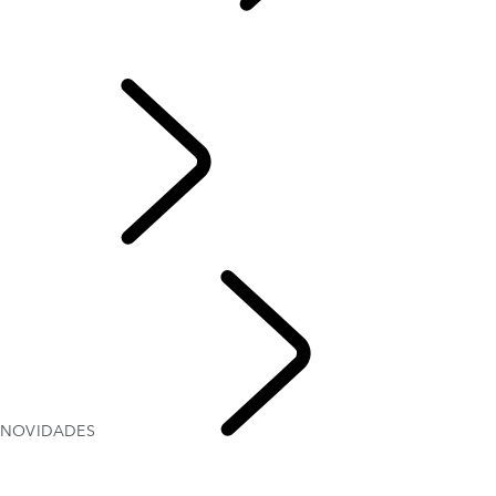
NOVIDADES
...
NOVIDADES
NOVIDADES
DEFENDER EDIÇÃO ESPECIAL ONÇAFARI 10 ANOS
LAND ROVER
EXPERIENCE
NOVIDADES
NOVIDADES