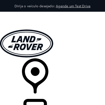
Dirija o veículo desejado:
Agende um Test Drive
VEÍCULOS
EXPLORAR
PROPRIETÁRIOS
COMPRA
CONCESSIONÁRIA